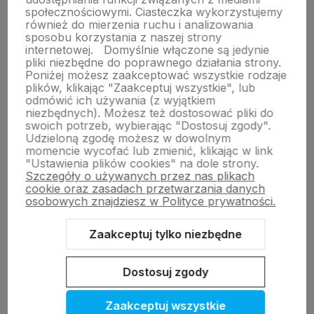
społecznościowymi. Ciasteczka wykorzystujemy
również do mierzenia ruchu i analizowania
sposobu korzystania z naszej strony
internetowej.
Domyślnie włączone są jedynie
pliki niezbędne do poprawnego działania strony.
Jak chronić felgę podczas wymiany
Poniżej możesz zaakceptować wszystkie rodzaje
opon?
plików, klikając "Zaakceptuj wszystkie", lub
odmówić ich używania (z wyjątkiem
1. Nakładka na odbijak montażownicy
niezbędnych). Możesz też dostosować pliki do
swoich potrzeb, wybierając "Dostosuj zgody".
Udzieloną zgodę możesz w dowolnym
Podczas wymiany opon, jednym z najczęstszych
momencie wycofać lub zmienić, klikając w link
problemów jest uszkodzenie felg. Aby tego uniknąć,
"Ustawienia plików cookies" na dole strony.
warto stosować specjalne nakładki ochronne oraz inne
Szczegóły o używanych przez nas plikach
akcesoria dostępne na
wheelsxpert.pl
....
cookie oraz zasadach przetwarzania danych
osobowych znajdziesz w Polityce prywatności.
CZYTAJ CAŁOŚĆ »
Zaakceptuj tylko niezbędne
Wulkanizacja mobilna
Dostosuj zgody
Nowa jakość dla kientów serwisu opon
Zaakceptuj wszystkie