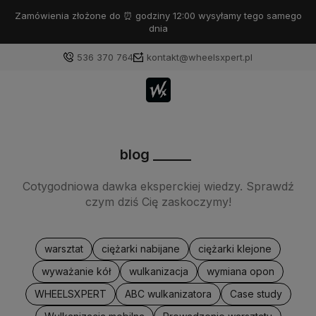
Zamówienia złożone do ⏰ godziny 12:00 wysyłamy tego samego
dnia
536 370 764
kontakt@wheelsxpert.pl
blog ______
Cotygodniowa dawka eksperckiej wiedzy. Sprawdź
czym dziś Cię zaskoczymy!
warsztat
ciężarki nabijane
ciężarki klejone
wyważanie kół
wulkanizacja
wymiana opon
WHEELSXPERT
ABC wulkanizatora
Case study