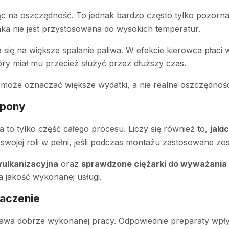
ząc na oszczędność. To jednak bardzo często tylko pozor
nka nie jest przystosowana do wysokich temperatur.
się na większe spalanie paliwa. W efekcie kierowca płaci w
óry miał mu przecież służyć przez dłuższy czas.
oże oznaczać większe wydatki, a nie realne oszczędnośc
opony
to tylko część całego procesu. Liczy się również to,
jaki
swojej roli w pełni, jeśli podczas montażu zastosowane zo
ulkanizacyjna
oraz
sprawdzone ciężarki do wyważania 
a jakość wykonanej usługi.
naczenie
awa dobrze wykonanej pracy. Odpowiednie preparaty wpływ