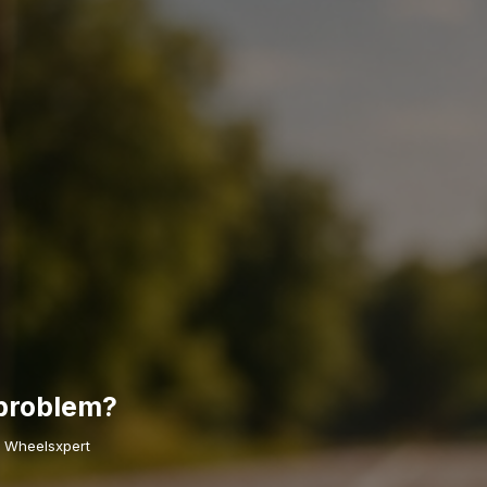
 problem?
z Wheelsxpert