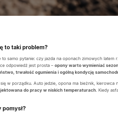
 to taki problem?
e to samo pytanie: czy jazda na oponach zimowych latem r
e odpowiedź jest prosta –
opony warto wymieniać sezo
ństwo, trwałość ogumienia i ogólną kondycję samochod
ę w porządku. Auto jedzie, opona ma bieżnik, kierowca n
jektowana do pracy w niskich temperaturach
. Kiedy asf
y pomysł?