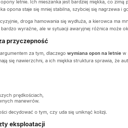
 opony letnie. Ich mieszanka jest bardziej miękka, co zim
opona staje się mniej stabilna, szybciej się nagrzewa i go
yzyjnie, droga hamowania się wydłuża, a kierowca ma mni
u bardzo wyraźne, ale w sytuacji awaryjnej różnica może o
za przyczepność
m argumentem za tym, dlaczego
wymiana opon na letnie
w 
ją się nawierzchni, a ich miękka struktura sprawia, że a
szych prędkościach,
townych manewrów.
ści decydować o tym, czy uda się uniknąć kolizji.
ty eksploatacji