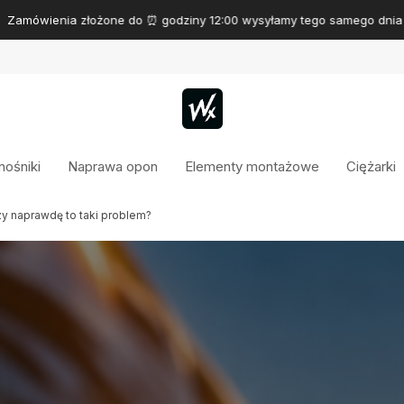
Zamówienia złożone do ⏰ godziny 12:00 wysyłamy tego samego dnia
ośniki
Naprawa opon
Elementy montażowe
Ciężarki
y naprawdę to taki problem?