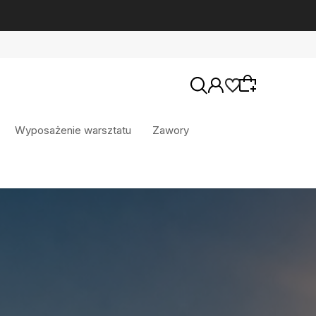
Wyposażenie warsztatu
Zawory
Wybierz coś dla siebie z naszej aktualnej
oferty lub zaloguj się, aby przywrócić dodane
produkty do listy z poprzedniej sesji.