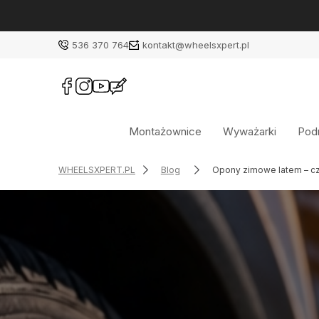
536 370 764
kontakt@wheelsxpert.pl
Montażownice
Wyważarki
Podn
WHEELSXPERT.PL
Blog
Opony zimowe latem – cz