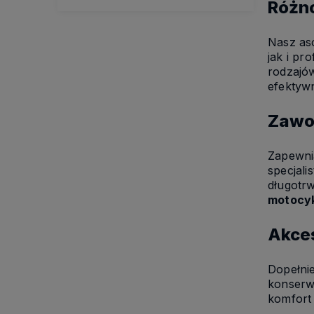
Różn
Nasz as
jak i p
rodzajó
efektywn
Zawo
Zapewni
specjali
długotr
motocy
Akces
Dopełni
konserwa
komfort