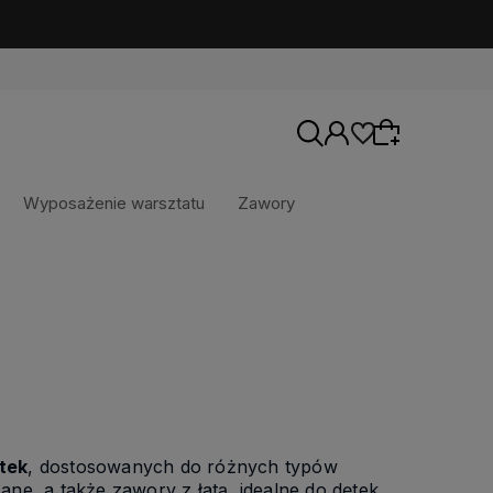
Wyposażenie warsztatu
Zawory
Wybierz coś dla siebie z naszej aktualnej
oferty lub zaloguj się, aby przywrócić dodane
produkty do listy z poprzedniej sesji.
tek
, dostosowanych do różnych typów
ne, a także zawory z łatą, idealne do dętek