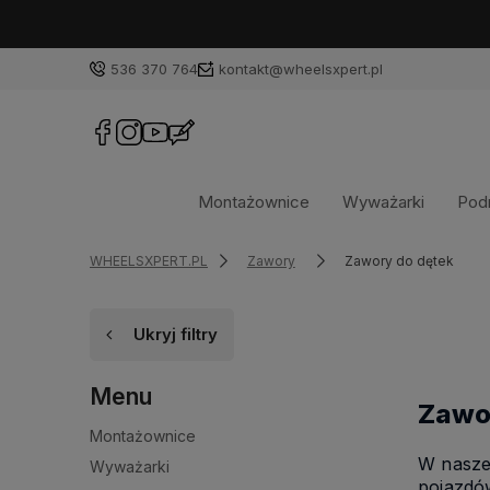
536 370 764
kontakt@wheelsxpert.pl
Montażownice
Wyważarki
Podn
WHEELSXPERT.PL
Zawory
Zawory do dętek
Ukryj filtry
Menu
Zawo
Montażownice
W nasze
Wyważarki
pojazdów