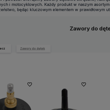
ych i motocyklowych. Każdy produkt w naszym asortyme
zeństwo, będąc kluczowym elementem w prawidłowym utr
Zawory do dęt
ecz
Zawory do dętek
Do ulubionych
Do ulubionych