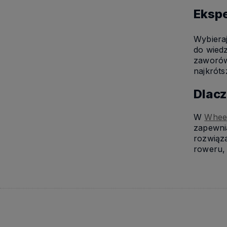
Ekspe
Wybiera
do wied
zaworów 
najkróts
Dlac
W
Whee
zapewni
rozwiąz
roweru, 