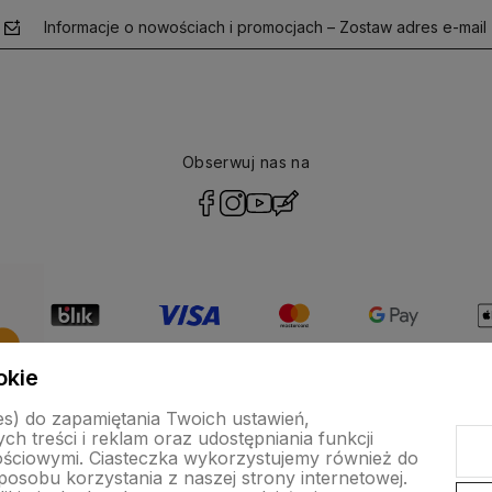
Informacje o nowościach i promocjach – Zostaw adres e-mail
Obserwuj nas na
polityce
prywatności
okie
es) do zapamiętania Twoich ustawień,
h treści i reklam oraz udostępniania funkcji
ściowymi. Ciasteczka wykorzystujemy również do
posobu korzystania z naszej strony internetowej.