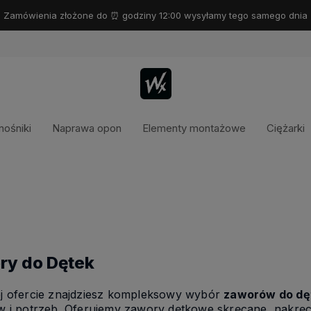
Zamówienia złożone do ⏰ godziny 12:00 wysyłamy tego samego dnia
ośniki
Naprawa opon
Elementy montażowe
Ciężarki
ry do Dętek
j ofercie znajdziesz kompleksowy wybór
zaworów do dę
 i potrzeb. Oferujemy zawory dętkowe skręcane, nakręca