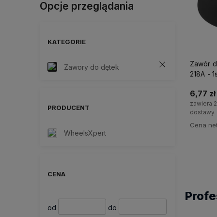
Opcje przeglądania
KATEGORIE
Zawór d
Zawory do dętek
218A - 1s
6,77 zł
zawiera 
PRODUCENT
dostawy
Cena net
WheelsXpert
CENA
Profe
od
do