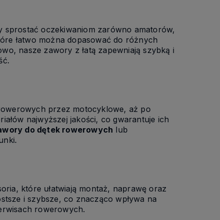
by sprostać oczekiwaniom zarówno amatorów,
 które łatwo można dopasować do różnych
wo, nasze zawory z łatą zapewniają szybką i
ść.
 rowerowych przez motocyklowe, aż po
iałów najwyższej jakości, co gwarantuje ich
awory do dętek rowerowych
lub
unki.
oria, które ułatwiają montaż, naprawę oraz
ostsze i szybsze, co znacząco wpływa na
serwisach rowerowych.