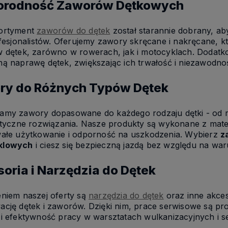
orodność Zaworów Dętkowych
ortyment
zaworów do dętek
został starannie dobrany, a
rofesjonalistów. Oferujemy zawory skręcane i nakręcane,
w dętek, zarówno w rowerach, jak i motocyklach. Dodatko
ą naprawę dętek, zwiększając ich trwałość i niezawodno
ry do Różnych Typów Dętek
amy zawory dopasowane do każdego rodzaju dętki - od
styczne rozwiązania. Nasze produkty są wykonane z mater
wałe użytkowanie i odporność na uszkodzenia. Wybierz
z
klowych
i ciesz się bezpieczną jazdą bez względu na war
oria i Narzędzia do Dętek
eniem naszej oferty są
narzędzia do dętek
oraz inne akces
cję dętek i zaworów. Dzięki nim, prace serwisowe są pr
 i efektywność pracy w warsztatach wulkanizacyjnych i 