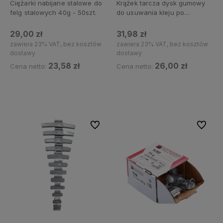
Ciężarki nabijane stalowe do
Krążek tarcza dysk gumowy
felg stalowych 40g - 50szt.
do usuwania kleju po
ciężarkach klejonych
29,00 zł
31,98 zł
zawiera 23% VAT, bez kosztów
zawiera 23% VAT, bez kosztów
dostawy
dostawy
23,58 zł
26,00 zł
Cena netto:
Cena netto:
Powiadom o dostępności
Powiadom o dostępności
Do ulubionych
Do ulubi