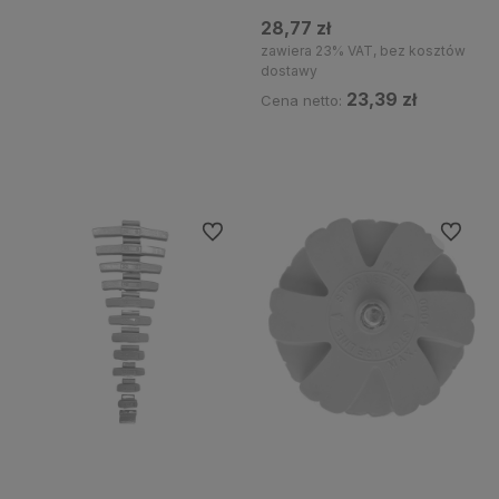
28,77 zł
zawiera 23% VAT, bez kosztów
dostawy
23,39 zł
Cena netto:
Powiadom o dostępności
Do ulubionych
Do ulubi