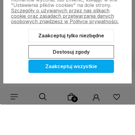
"Ustawienia plików cookies" na dole strony.
Szczegóły o używanych przez nas plikach
cookie oraz zasadach przetwarzania danych
O NAS
osobowych znajdziesz w Polityce prywatności.
OBSŁUGA KLIENTA
Zaakceptuj tylko niezbędne
POMOC
Dostosuj zgody
MOJE KONTO
Zaakceptuj wszystkie
Sklep internetowy Shoper.pl
Made with ❤️ by B2BSolution.pl
na
szablonie GrowCommerce
Wybierz coś dla siebie z naszej aktualnej oferty lub zaloguj
się, aby przywrócić dodane produkty do listy z poprzedniej