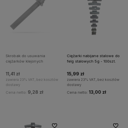
Skrobak do usuwania
Ciężarki nabijane stalowe do
ciężarków klejonych
felg stalowych 5g - 100szt.
11,41 zł
15,99 zł
zawiera 23% VAT, bez kosztów
zawiera 23% VAT, bez kosztów
dostawy
dostawy
9,28 zł
13,00 zł
Cena netto:
Cena netto:
Powiadom o dostępności
Do koszyka
Do ulubionych
Do ulubi