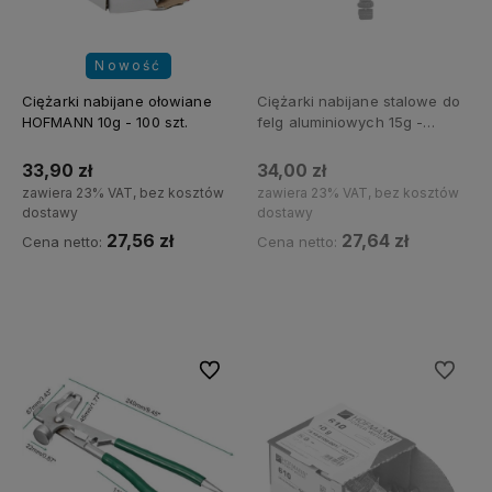
Nowość
Ciężarki nabijane ołowiane
Ciężarki nabijane stalowe do
HOFMANN 10g - 100 szt.
felg aluminiowych 15g -
100szt.
33,90 zł
34,00 zł
zawiera 23% VAT, bez kosztów
zawiera 23% VAT, bez kosztów
dostawy
dostawy
27,56 zł
27,64 zł
Cena netto:
Cena netto:
Do koszyka
Powiadom o dostępności
Do ulubionych
Do ulubi