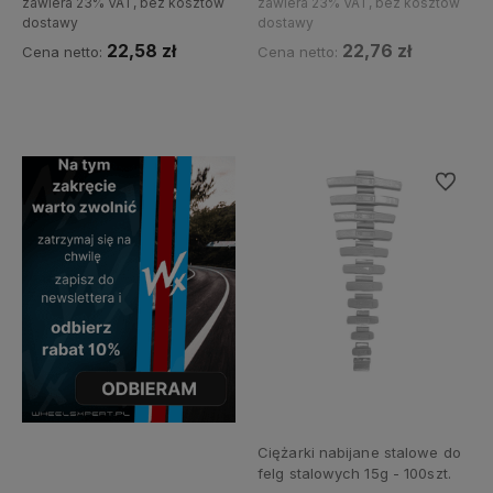
zawiera 23% VAT, bez kosztów
zawiera 23% VAT, bez kosztów
dostawy
dostawy
22,58 zł
22,76 zł
Cena netto:
Cena netto:
Do koszyka
Powiadom o dostępności
Do ulubi
Ciężarki nabijane stalowe do
felg stalowych 15g - 100szt.