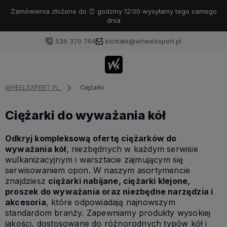
Zamówienia złożone do ⏰ godziny 12:00 wysyłamy tego samego
dnia
536 370 764
kontakt@wheelsxpert.pl
WHEELSXPERT.PL
Ciężarki
Ciężarki do wyważania kół
Odkryj kompleksową ofertę ciężarków do
wyważania kół
, niezbędnych w każdym serwisie
wulkanizacyjnym i warsztacie zajmującym się
serwisowaniem opon. W naszym asortymencie
znajdziesz
ciężarki nabijane, ciężarki klejone,
proszek do wyważania oraz niezbędne narzędzia i
akcesoria
, które odpowiadają najnowszym
standardom branży. Zapewniamy produkty wysokiej
jakości, dostosowane do różnorodnych typów kół i