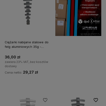
Ciężarki nabijane stalowe do
felg aluminiowych 35g -
50szt.
36,00 zł
zawiera 23% VAT, bez kosztów
dostawy
29,27 zł
Cena netto:
Do koszyka
Do ulubionych
Do ulubi