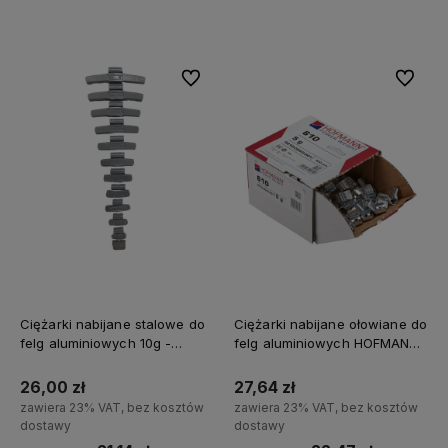
Powiadom o dostępności
Do koszyka
Do ulubionych
Do ulubi
Ciężarki nabijane stalowe do
Ciężarki nabijane ołowiane do
felg aluminiowych 10g -
felg aluminiowych HOFMANN
100szt.
5g - 100 szt.
26,00 zł
27,64 zł
zawiera 23% VAT, bez kosztów
zawiera 23% VAT, bez kosztów
dostawy
dostawy