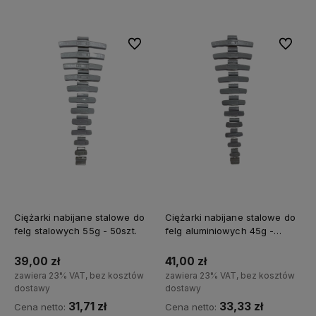
Do ulubionych
Do ulubi
Ciężarki nabijane stalowe do
Ciężarki nabijane stalowe do
felg stalowych 55g - 50szt.
felg aluminiowych 45g -
50szt.
39,00 zł
41,00 zł
zawiera 23% VAT, bez kosztów
zawiera 23% VAT, bez kosztów
dostawy
dostawy
31,71 zł
33,33 zł
Cena netto:
Cena netto: