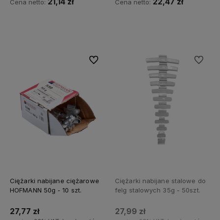
21,14 zł
22,47 zł
Cena netto:
Cena netto:
Do koszyka
Do koszyka
Do ulubionych
Do ulubi
Ciężarki nabijane ciężarowe
Ciężarki nabijane stalowe do
HOFMANN 50g - 10 szt.
felg stalowych 35g - 50szt.
27,77 zł
27,99 zł