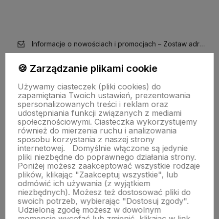
Informacje o nowościach i promocjach – Zostaw adres e-m
🍪 Zarządzanie plikami cookie
Używamy ciasteczek (pliki cookies) do
zapamiętania Twoich ustawień, prezentowania
spersonalizowanych treści i reklam oraz
Obserwuj nas na
udostępniania funkcji związanych z mediami
społecznościowymi. Ciasteczka wykorzystujemy
również do mierzenia ruchu i analizowania
polityce prywatności
sposobu korzystania z naszej strony
internetowej.
Domyślnie włączone są jedynie
pliki niezbędne do poprawnego działania strony.
Poniżej możesz zaakceptować wszystkie rodzaje
plików, klikając "Zaakceptuj wszystkie", lub
odmówić ich używania (z wyjątkiem
niezbędnych). Możesz też dostosować pliki do
swoich potrzeb, wybierając "Dostosuj zgody".
Udzieloną zgodę możesz w dowolnym
momencie wycofać lub zmienić, klikając w link