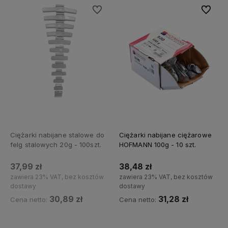
Do ulubionych
Do ulubi
Ciężarki nabijane stalowe do
Ciężarki nabijane ciężarowe
felg stalowych 20g - 100szt.
HOFMANN 100g - 10 szt.
37,99 zł
38,48 zł
zawiera 23% VAT, bez kosztów
zawiera 23% VAT, bez kosztów
dostawy
dostawy
30,89 zł
31,28 zł
Cena netto:
Cena netto:
Powiadom o dostępności
Do koszyka