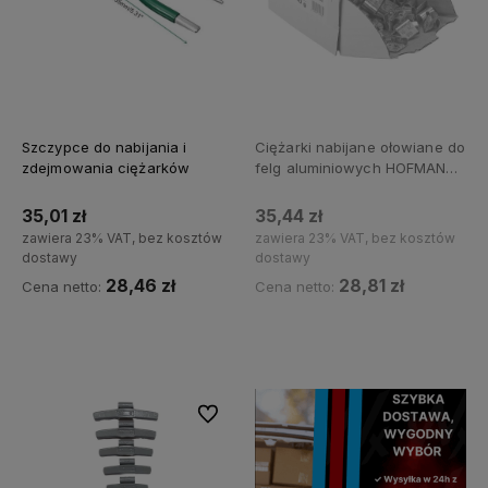
Szczypce do nabijania i
Ciężarki nabijane ołowiane do
zdejmowania ciężarków
felg aluminiowych HOFMANN
10g - 100 szt.
35,01 zł
35,44 zł
zawiera 23% VAT, bez kosztów
zawiera 23% VAT, bez kosztów
dostawy
dostawy
28,46 zł
28,81 zł
Cena netto:
Cena netto:
Do koszyka
Powiadom o dostępności
Do ulubionych