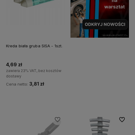
Kreda biała gruba SISA - 1szt.
4,69 zł
zawiera 23% VAT, bez kosztów
dostawy
3,81 zł
Cena netto:
Do koszyka
Do ulubionych
Do ulubi