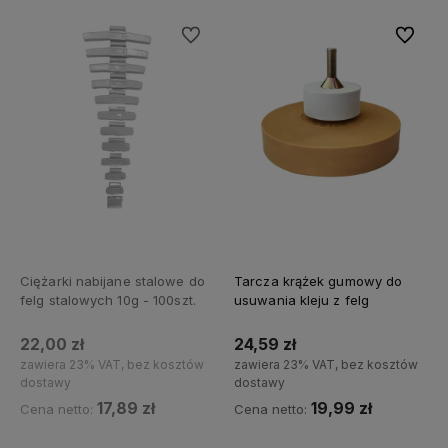
Do ulubionych
Do ulubi
Ciężarki nabijane stalowe do
Tarcza krążek gumowy do
felg stalowych 10g - 100szt.
usuwania kleju z felg
22,00 zł
24,59 zł
zawiera 23% VAT, bez kosztów
zawiera 23% VAT, bez kosztów
dostawy
dostawy
17,89 zł
19,99 zł
Cena netto:
Cena netto: