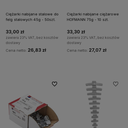
Ciężarki nabijane stalowe do
Ciężarki nabijane ciężarowe
felg stalowych 45g - 50szt.
HOFMANN 75g - 10 szt.
33,00 zł
33,30 zł
zawiera 23% VAT, bez kosztów
zawiera 23% VAT, bez kosztów
dostawy
dostawy
26,83 zł
27,07 zł
Cena netto:
Cena netto:
Do koszyka
Do koszyka
Do ulubionych
Do ulubi