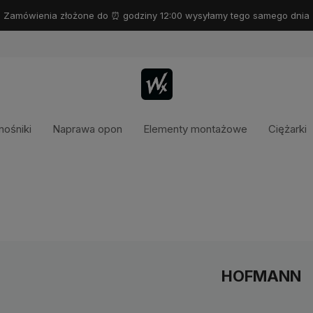
Zamówienia złożone do ⏰ godziny 12:00 wysyłamy tego samego dnia
ośniki
Naprawa opon
Elementy montażowe
Ciężarki
HOFMANN