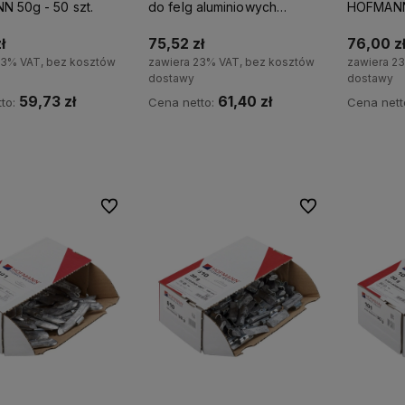
 50g - 50 szt.
do felg aluminiowych
HOFMANN 
HOFMANN 25g - 100 szt.
ł
75,52 zł
76,00 z
23% VAT, bez kosztów
zawiera 23% VAT, bez kosztów
zawiera 2
dostawy
dostawy
59,73 zł
61,40 zł
to:
Cena netto:
Cena nett
Do koszyka
Do koszyka
Do ulubionych
Do ulubionych