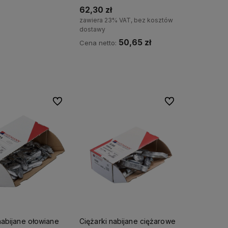
62,30 zł
zawiera 23% VAT, bez kosztów
dostawy
50,65 zł
Cena netto:
Do koszyka
Do ulubionych
Do ulubionych
nabijane ołowiane
Ciężarki nabijane ciężarowe