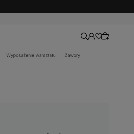
Wyposażenie warsztatu
Zawory
Wybierz coś dla siebie z naszej aktualnej
oferty lub zaloguj się, aby przywrócić dodane
produkty do listy z poprzedniej sesji.