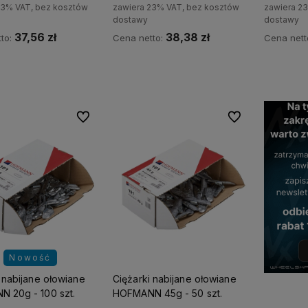
23% VAT, bez kosztów
zawiera 23% VAT, bez kosztów
zawiera 2
dostawy
dostawy
37,56 zł
38,38 zł
to:
Cena netto:
Cena nett
Do koszyka
Do koszyka
Do ulubionych
Do ulubionych
Nowość
 nabijane ołowiane
Ciężarki nabijane ołowiane
 20g - 100 szt.
HOFMANN 45g - 50 szt.