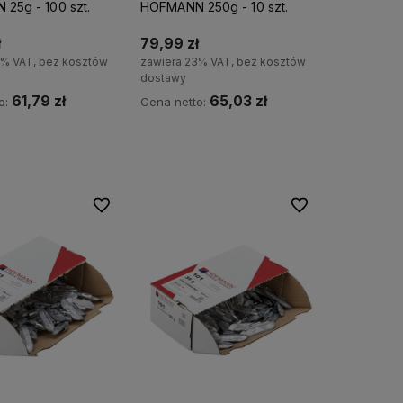
25g - 100 szt.
HOFMANN 250g - 10 szt.
ł
79,99 zł
3% VAT, bez kosztów
zawiera 23% VAT, bez kosztów
dostawy
61,79 zł
65,03 zł
o:
Cena netto:
Do koszyka
Do koszyka
Do ulubionych
Do ulubionych