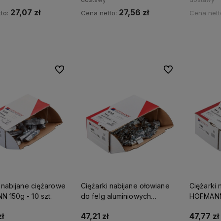
27,07 zł
27,56 zł
to:
Cena netto:
Cena nett
Do koszyka
Do koszyka
Powia
Do ulubionych
Do ulubionych
 nabijane ciężarowe
Ciężarki nabijane ołowiane
Ciężarki 
 150g - 10 szt.
do felg aluminiowych
HOFMANN 
HOFMANN 15g - 100 szt.
ł
47,21 zł
47,77 zł