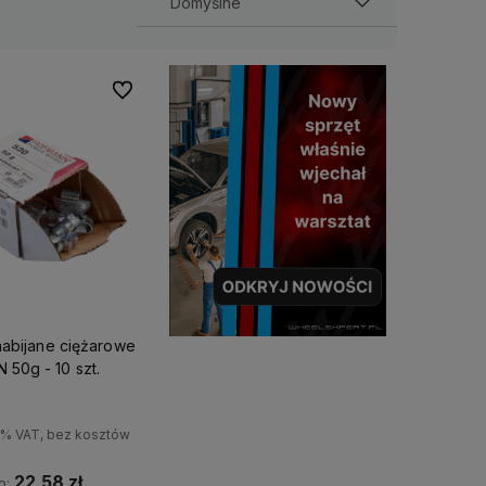
Do ulubionych
nabijane ciężarowe
50g - 10 szt.
3% VAT, bez kosztów
22,58 zł
o: