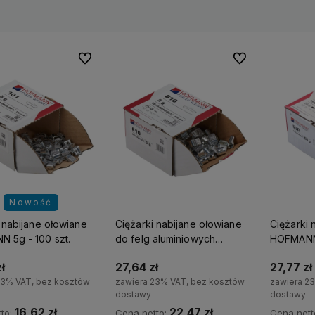
Do ulubionych
Do ulubionych
Nowość
 nabijane ołowiane
Ciężarki nabijane ołowiane
Ciężarki 
 5g - 100 szt.
do felg aluminiowych
HOFMANN 
HOFMANN 5g - 100 szt.
ł
27,64 zł
27,77 zł
23% VAT, bez kosztów
zawiera 23% VAT, bez kosztów
zawiera 2
dostawy
dostawy
16,62 zł
22,47 zł
to:
Cena netto:
Cena nett