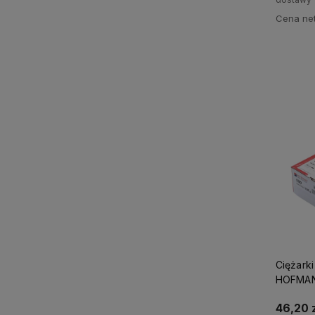
Cena net
Ciężarki
HOFMANN
46,20 z