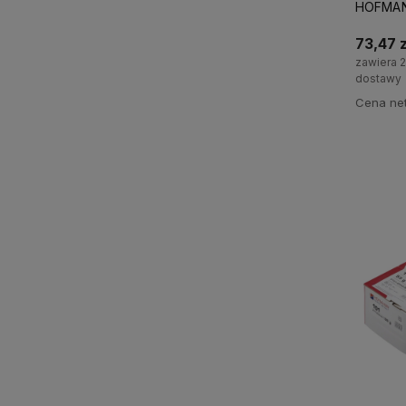
HOFMANN
73,47 z
zawiera 
dostawy
Cena net