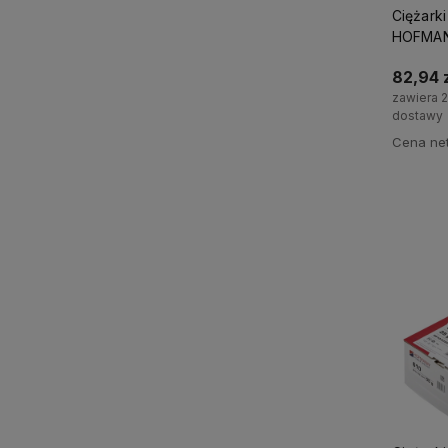
Ciężarki
HOFMANN
82,94 z
zawiera 
dostawy
Cena net