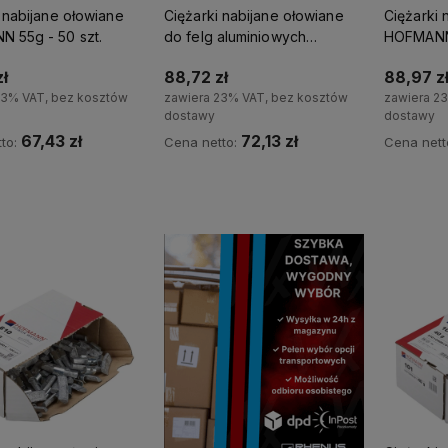
 nabijane ołowiane
Ciężarki nabijane ołowiane
Ciężarki 
 55g - 50 szt.
do felg aluminiowych
HOFMANN 
HOFMANN 30g - 100 szt.
ł
88,72 zł
88,97 z
23% VAT, bez kosztów
zawiera 23% VAT, bez kosztów
zawiera 2
dostawy
dostawy
67,43 zł
72,13 zł
to:
Cena netto:
Cena nett
Do koszyka
Do koszyka