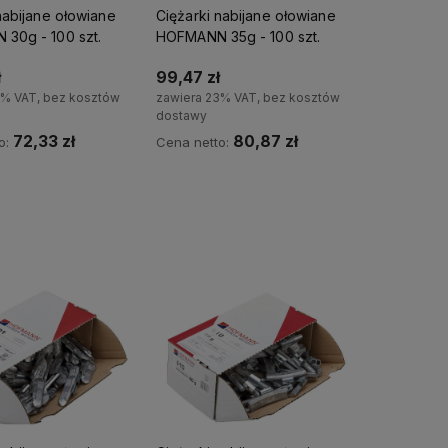
nabijane ołowiane
Ciężarki nabijane ołowiane
30g - 100 szt.
HOFMANN 35g - 100 szt.
ł
99,47 zł
3% VAT, bez kosztów
zawiera 23% VAT, bez kosztów
dostawy
72,33 zł
80,87 zł
o:
Cena netto:
Do koszyka
Do koszyka