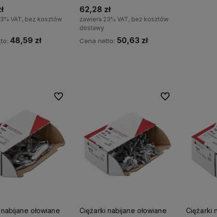
ł
62,28 zł
23% VAT, bez kosztów
zawiera 23% VAT, bez kosztów
dostawy
48,59 zł
50,63 zł
to:
Cena netto:
Do koszyka
Do koszyka
Do ulubionych
Do ulubionych
 nabijane ołowiane
Ciężarki nabijane ołowiane
Ciężarki 