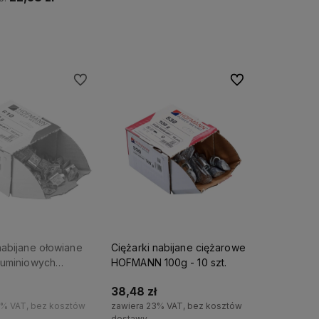
Do koszyka
Do ulubionych
Do ulubionych
nabijane ołowiane
Ciężarki nabijane ciężarowe
luminiowych
HOFMANN 100g - 10 szt.
10g - 100 szt.
38,48 zł
3% VAT, bez kosztów
zawiera 23% VAT, bez kosztów
dostawy