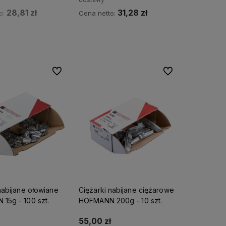
28,81 zł
31,28 zł
o:
Cena netto:
dom o dostępności
Do koszyka
Do ulubionych
Do ulubionych
nabijane ołowiane
Ciężarki nabijane ciężarowe
15g - 100 szt.
HOFMANN 200g - 10 szt.
55,00 zł