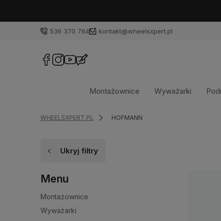
536 370 764
kontakt@wheelsxpert.pl
Montażownice
Wyważarki
Podn
WHEELSXPERT.PL
HOFMANN
Ukryj filtry
Menu
Montażownice
Wyważarki