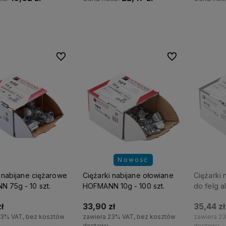
Do koszyka
Do koszyka
Do ulubionych
Do ulubionych
Nowość
 nabijane ciężarowe
Ciężarki nabijane ołowiane
Ciężarki 
 75g - 10 szt.
HOFMANN 10g - 100 szt.
do felg a
HOFMANN 
ł
33,90 zł
35,44 zł
23% VAT, bez kosztów
zawiera 23% VAT, bez kosztów
zawiera 2
dostawy
dostawy