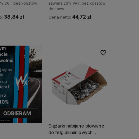
3% VAT, bez kosztów
zawiera 23% VAT, bez kosztów
dostawy
38,84 zł
44,72 zł
o:
Cena netto:
Do koszyka
Do koszyka
Do ulubionych
Ciężarki nabijane ołowiane
do felg aluminiowych
HOFMANN 20g - 100 szt.