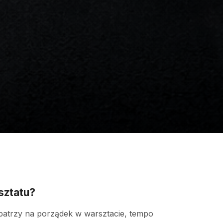
sztatu?
t patrzy na porządek w warsztacie, tempo