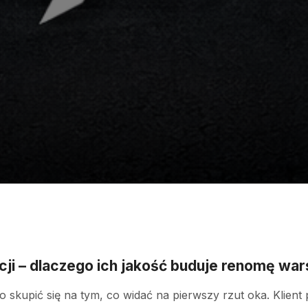
ji – dlaczego ich jakość buduje renomę war
o skupić się na tym, co widać na pierwszy rzut oka. Klien