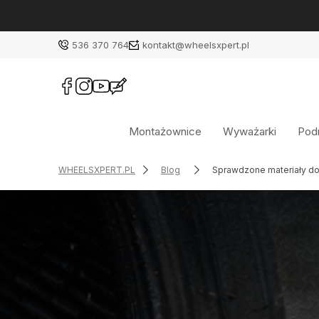
536 370 764
kontakt@wheelsxpert.pl
Montażownice
Wyważarki
Podn
WHEELSXPERT.PL
Blog
Sprawdzone materiały do 