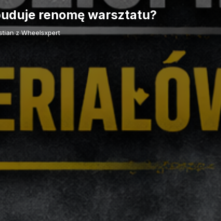
 buduje renomę warsztatu?
tian z Wheelsxpert