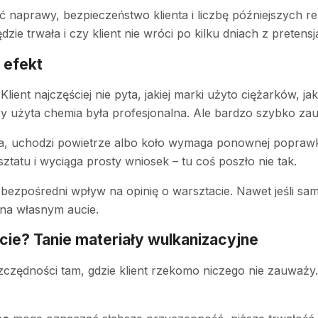
 naprawy, bezpieczeństwo klienta i liczbę późniejszych re
zie trwała i czy klient nie wróci po kilku dniach z pretensj
i efekt
Klient najczęściej nie pyta, jakiej marki użyto ciężarków, 
zy użyta chemia była profesjonalna. Ale bardzo szybko zau
ania, uchodzi powietrze albo koło wymaga ponownej poprawki
tatu i wyciąga prosty wniosek – tu coś poszło nie tak.
ezpośredni wpływ na opinię o warsztacie. Nawet jeśli sam
 na własnym aucie.
ie? Tanie materiały wulkanizacyjne
czędności tam, gdzie klient rzekomo niczego nie zauważy. 