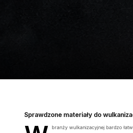
Sprawdzone materiały do wulkanizac
branży wulkanizacyjnej bardzo łatw