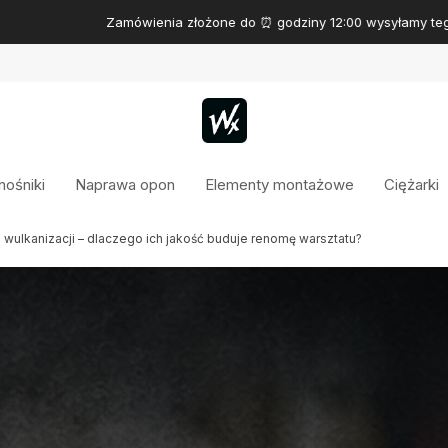
Zamówienia złożone do ⏰ godziny 12:00 wysyłamy tego samego dnia
ośniki
Naprawa opon
Elementy montażowe
Ciężarki
wulkanizacji – dlaczego ich jakość buduje renomę warsztatu?