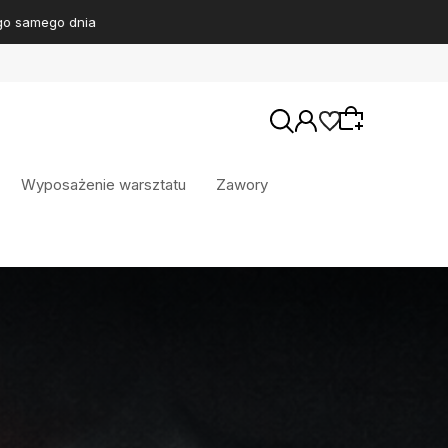
Wyposażenie warsztatu
Zawory
Wybierz coś dla siebie z naszej aktualnej
oferty lub zaloguj się, aby przywrócić dodane
produkty do listy z poprzedniej sesji.