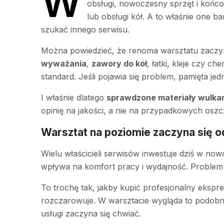
W
obsługi, nowoczesny sprzęt i końcow
lub obsługi kół. A to właśnie one b
szukać innego serwisu.
Można powiedzieć, że renoma warsztatu zaczyna 
wyważania
,
zawory do kół
, łatki, kleje czy c
standard. Jeśli pojawia się problem, pamięta jed
I właśnie dlatego
sprawdzone materiały wulka
opinię na jakości, a nie na przypadkowych osz
Warsztat na poziomie zaczyna się o
Wielu właścicieli serwisów inwestuje dziś w n
wpływa na komfort pracy i wydajność. Problem z
To trochę tak, jakby kupić profesjonalny ekspre
rozczarowuje. W warsztacie wygląda to podobni
usługi zaczyna się chwiać.