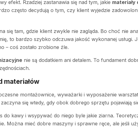
y efekt. Rzadziej zastanawia się nad tym, jakie
materiały 
ardzo często decydują o tym, czy klient wyjedzie zadowolon
się tam, gdzie klient zwykle nie zagląda. Bo choć nie ana
hemię, to bardzo szybko odczuwa jakość wykonanej usługi. Je
no – coś zostało zrobione źle.
nizacyjne
nie są dodatkiem ani detalem. To fundament dob
czędnościach.
d materiałów
owoczesne montażownice, wyważarki i wyposażenie warszta
aczyna się wtedy, gdy obok dobrego sprzętu pojawiają się
s do kawy i wsypywać do niego byle jakie ziarna. Teoretyc
e. Można mieć dobre maszyny i sprawne ręce, ale jeśli uż