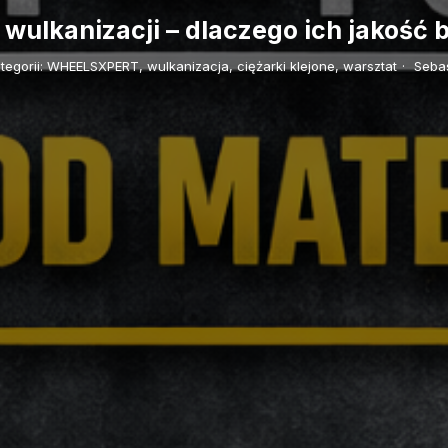
wulkanizacji – dlaczego ich jakość
egorii:
WHEELSXPERT,
wulkanizacja,
ciężarki klejone,
warsztat
·
Sebas