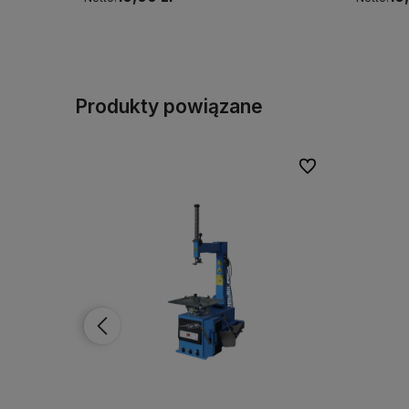
Do koszyka
Produkty powiązane
Do ulubionych
Do ulubionych