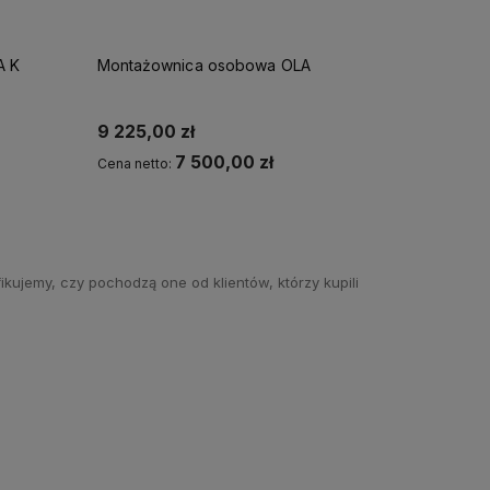
A K
Montażownica osobowa OLA
Montażo
9 225,00 zł
12 915,0
7 500,00 zł
Cena netto:
Cena nett
Do koszyka
kujemy, czy pochodzą one od klientów, którzy kupili