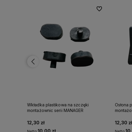
Do ulubionych
Do ulubionych
Do ulubionych
Do ulubionych
i
Osłona plastikowa stopki ślizg
Osłona p
montażownicy UNIT U202B
12,30 zł
12,30 z
10,00 zł
10
Netto:
Netto: