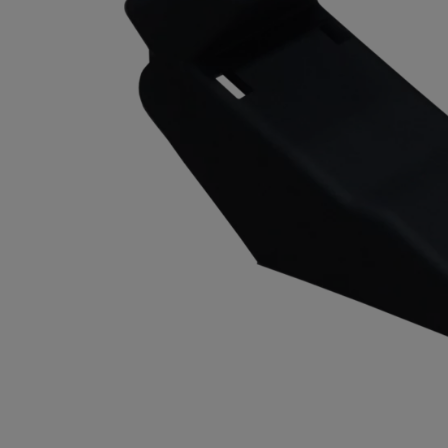
Dostawa:
od 11,99 zł
- InPost Paczkomaty 24/7