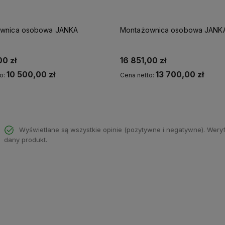
wnica osobowa JANKA
Montażownica osobowa JANK
00 zł
16 851,00 zł
10 500,00 zł
13 700,00 zł
o:
Cena netto:
Do koszyka
Do koszyka
Wyświetlane są wszystkie opinie (pozytywne i negatywne). Weryfi
dany produkt.