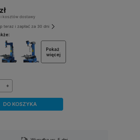
zł
 i kosztów dostawy
teraz i zapłać za 30 dni
kże:
Pokaż 
więcej
+
DO KOSZYKA
Wysyłka w:
5 dni
Dost