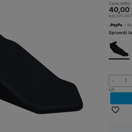
Cena netto:
40,00 
bez 23% VAT
・Kup 
Sprawdź ta
-
szt.
Dostępność:
dostępny na zamówienie