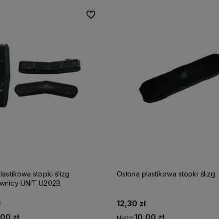
Do ulubionych
Do ulubionych
lastikowa stopki ślizg
Osłona plastikowa stopki ślizg
montażownic serii MANAGER
ł
18,45 zł
,00 zł
15,00 zł
Netto: