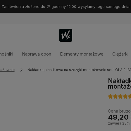
Zamówienia złożone do ⏰ godziny 12:00 wysyłamy tego samego dnia
ośniki
Naprawa opon
Elementy montażowe
Ciężarki
tażownic
Nakładka plastikowa na szczęki montażownic serii OLA / J
Nakładk
montażo
Cena brutto
49,20 
zawiera 23%