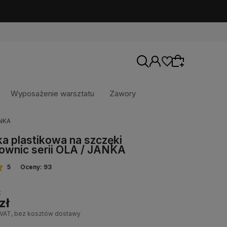
Wyposażenie warsztatu
Zawory
ANKA
a plastikowa na szczęki
Wybierz coś dla siebie z naszej aktualnej
wnic serii OLA / JANKA
oferty lub zaloguj się, aby przywrócić dodane
produkty do listy z poprzedniej sesji.
5
Oceny: 93
:
zł
 VAT, bez kosztów dostawy