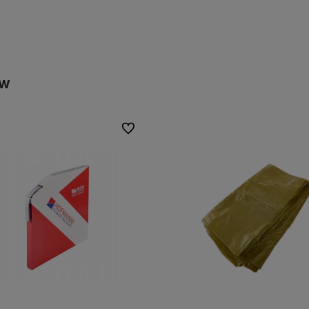
ów
Do ulubionych