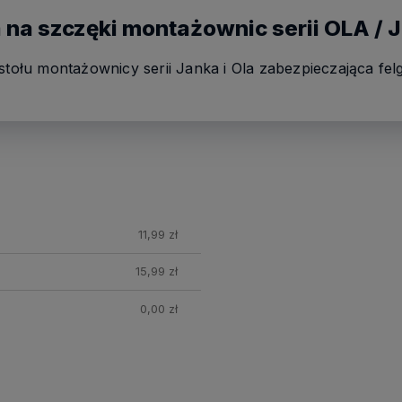
 na szczęki montażownic serii OLA /
 stołu montażownicy serii Janka i Ola zabezpieczająca fe
nych
11,99 zł
15,99 zł
0,00 zł