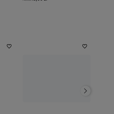
Do koszyka
Do ulubionych
Do ulubionych