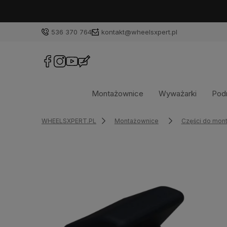
536 370 764
kontakt@wheelsxpert.pl
Montażownice
Wyważarki
Podn
WHEELSXPERT.PL
Montażownice
Części do mon